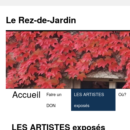
Le Rez-de-Jardin
Accueil
Aller
Faire un
LES ARTISTES
Où?
au
DON
exposés
contenu
LES ARTISTES exposés