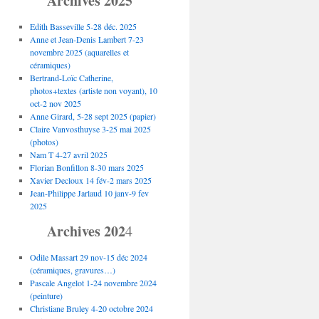
Archives 2025
Edith Basseville 5-28 déc. 2025
Anne et Jean-Denis Lambert 7-23
novembre 2025 (aquarelles et
céramiques)
Bertrand-Loïc Catherine,
photos+textes (artiste non voyant), 10
oct-2 nov 2025
Anne Girard, 5-28 sept 2025 (papier)
Claire Vanvosthuyse 3-25 mai 2025
(photos)
Nam T 4-27 avril 2025
Florian Bonfillon 8-30 mars 2025
Xavier Decloux 14 fév-2 mars 2025
Jean-Philippe Jarlaud 10 janv-9 fev
2025
Archives 202
4
Odile Massart 29 nov-15 déc 2024
(céramiques, gravures…)
Pascale Angelot 1-24 novembre 2024
(peinture)
Christiane Bruley 4-20 octobre 2024