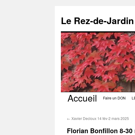
Le Rez-de-Jardin
Accueil
Aller
Faire un DON
L
au
←
Xavier Decloux 14 fév-2 mars 2025
contenu
Florian Bonfillon 8-3