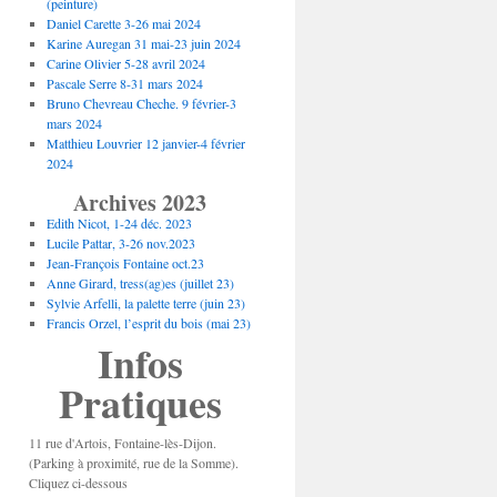
(peinture)
Daniel Carette 3-26 mai 2024
Karine Auregan 31 mai-23 juin 2024
Carine Olivier 5-28 avril 2024
Pascale Serre 8-31 mars 2024
Bruno Chevreau Cheche. 9 février-3
mars 2024
Matthieu Louvrier 12 janvier-4 février
2024
Archives 2023
Edith Nicot, 1-24 déc. 2023
Lucile Pattar, 3-26 nov.2023
Jean-François Fontaine oct.23
Anne Girard, tress(ag)es (juillet 23)
Sylvie Arfelli, la palette terre (juin 23)
Francis Orzel, l’esprit du bois (mai 23)
Infos
Pratiques
11 rue d'Artois, Fontaine-lès-Dijon.
(Parking à proximité, rue de la Somme).
Cliquez ci-dessous