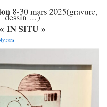
lon
8-30 mars 2025(gravure,
dessin …)
« IN SITU »
ebly.com